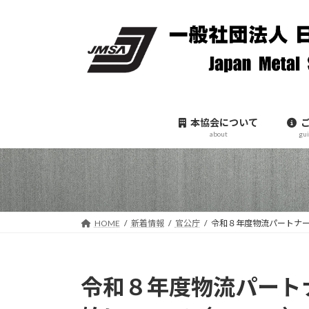
コ
ナ
ン
ビ
テ
ゲ
ン
ー
ツ
シ
へ
ョ
ス
ン
本協会について
キ
に
about
gu
ッ
移
プ
動
HOME
新着情報
官公庁
令和８年度物流パートナー
令和８年度物流パート