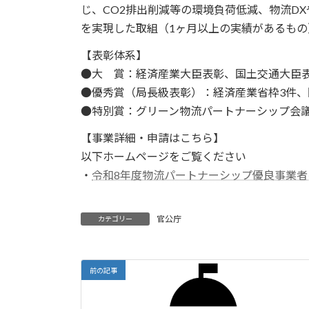
じ、CO2排出削減等の環境負荷低減、物流D
を実現した取組（1ヶ月以上の実績があるも
【表彰体系】
●大 賞：経済産業大臣表彰、国土交通大臣
●優秀賞（局長級表彰）：経済産業省枠3件、
●特別賞：グリーン物流パートナーシップ会
【事業詳細・申請はこちら】
以下ホームページをご覧ください
・
令和8年度物流パートナーシップ優良事業者
官公庁
カテゴリー
前の記事