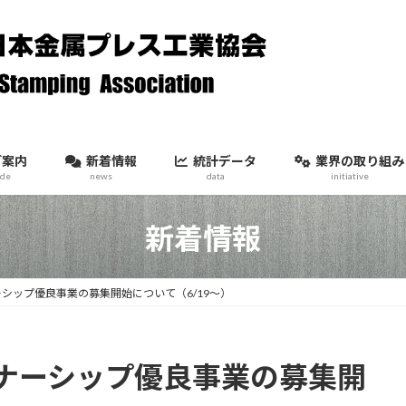
ご案内
新着情報
統計データ
業界の取り組み
ide
news
data
initiative
新着情報
シップ優良事業の募集開始について（6/19～）
ナーシップ優良事業の募集開