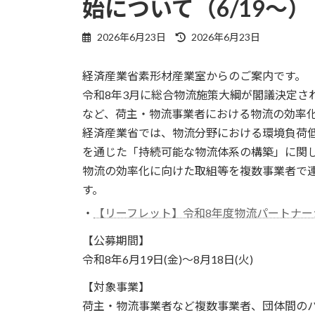
始について（6/19～）
最
2026年6月23日
2026年6月23日
終
更
経済産業省素形材産業室からのご案内です。
新
日
令和8年3月に総合物流施策大綱が閣議決定さ
時
など、荷主・物流事業者における物流の効率
:
経済産業省では、物流分野における環境負荷
を通じた「持続可能な物流体系の構築」に関
物流の効率化に向けた取組等を複数事業者で
す。
・
【リーフレット】令和8年度物流パートナー
【公募期間】
令和8年6月19日(金)～8月18日(火)
【対象事業】
荷主・物流事業者など複数事業者、団体間の