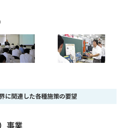
）
）
界に関連した各種施策の要望
ン）事業