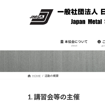
コ
ナ
ン
ビ
テ
ゲ
ン
ー
ツ
シ
へ
ョ
ス
ン
本協会について
キ
に
about
gu
ッ
移
プ
動
HOME
活動の概要
1. 講習会等の主催