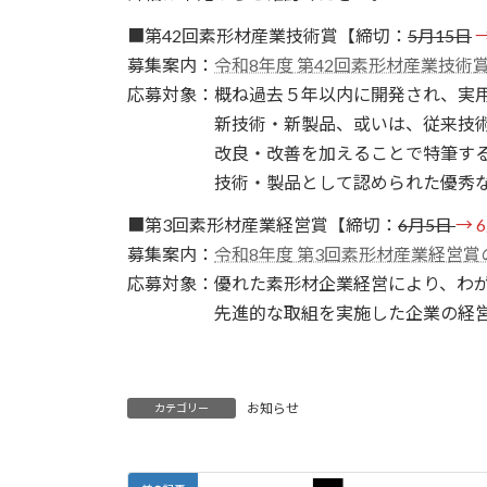
■第42回素形材産業技術賞【締切：
5月15日
募集案内：
令和8年度 第42回素形材産業技術
応募対象：概ね過去５年以内に開発され、実
新技術・新製品、或いは、従来技術
改良・改善を加えることで特筆する
技術・製品として認められた優秀な素
■第3回素形材産業経営賞【締切：
6月5日
→ 
募集案内：
令和8年度 第3回素形材産業経営
応募対象：優れた素形材企業経営により、わ
先進的な取組を実施した企業の経営
お知らせ
カテゴリー