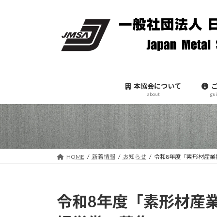
コ
ナ
ン
ビ
テ
ゲ
ン
ー
ツ
シ
へ
ョ
ス
ン
本協会について
キ
に
about
gu
ッ
移
プ
動
HOME
新着情報
お知らせ
令和8年度「素形材産業
令和8年度「素形材産