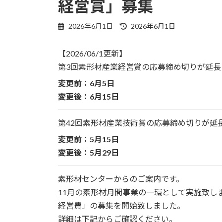
経営賞」募集
最
2026年6月1日
2026年6月1日
終
更
【2026/06/1更新】
新
日
第3回素形材産業経営賞の応募締め切りが延長
時
変更前：6月5日
:
変更後：6月15日
第42回素形材産業技術賞の応募締め切りが延
変更前：5月15日
変更後：5月29日
素形材センターからのご案内です。
11月の素形材月間事業の一環として実施致し
経営費」の募集を開始致しました。
詳細は下記からご確認ください。