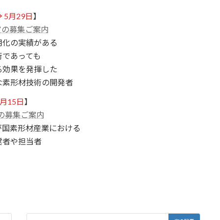
→ 5月29日
】
賞の募集ご案内
用化の実績がある
であっても
効果を発揮した
形材技術の開発者
6月15日
】
賞の募集ご案内
が国素形材産業における
者や担当者