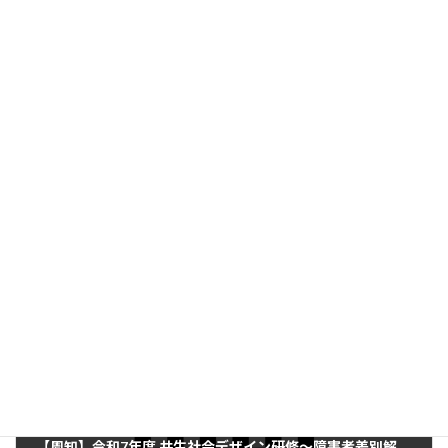
日 時：2025年11月4日（火）
会 場：東京電機大学 東京千住キャンパス／ライブ配信
参加費：会 員（賛助会員および協賛団体会員を含む）22,000円
定 員：(対面) ６０名, (ライブ配信) １００名 （先着順で定員にな
り次第締切ります）
申 込：
学会ホームページ
よりお申し込みください
イベント情報
カテゴリー
前の記事
【周知】令和7年度 共生社会デザイン研修～障害者差別解消法・合理的配慮とはなにか～ の受講生を募集します（8/27開催）