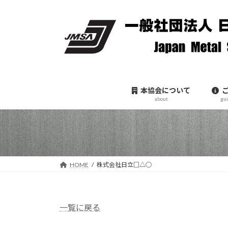
コ
ナ
ン
ビ
テ
ゲ
ン
ー
ツ
シ
へ
ョ
ス
ン
本協会について
キ
に
about
gu
ッ
移
プ
動
HOME
株式会社日立□△○
一覧に戻る