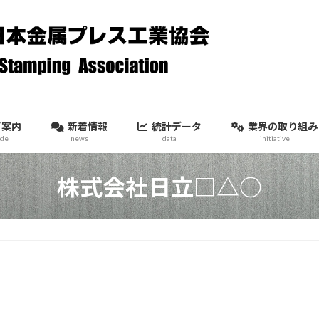
ご案内
新着情報
統計データ
業界の取り組み
ide
news
data
initiative
株式会社日立□△○